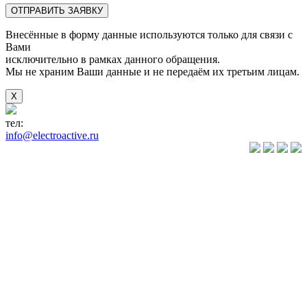
Внесённые в форму данные используются только для связи с
Вами
исключительно в рамках данного обращения.
Мы не храним Ваши данные и не передаём их третьим лицам.
X
тел:
+7(846) 922-89-05
info@electroactive.ru
КАТАЛОГ
Преобразователи
частоты VLT
Преобразователи
частоты
VACON
Преобразователи
частоты
VEDA VFD