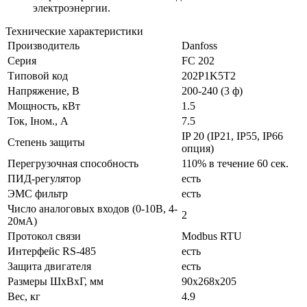
электроэнергии.
Технические характеристики
Производитель
Danfoss
Серия
FC 202
Типовой код
202P1K5T2
Напряжение, В
200-240 (3 ф)
Мощность, кВт
1.5
Ток, Iном., А
7.5
IP 20 (IP21, IP55, IP66
Степень защиты
опция)
Перегрузочная способность
110% в течение 60 сек.
ПИД-регулятор
есть
ЭМС фильтр
есть
Число аналоговых входов (0-10В, 4-
2
20мА)
Протокол связи
Modbus RTU
Интерфейс RS-485
есть
Защита двигателя
есть
Размеры ШхВхГ, мм
90x268x205
Вес, кг
4.9