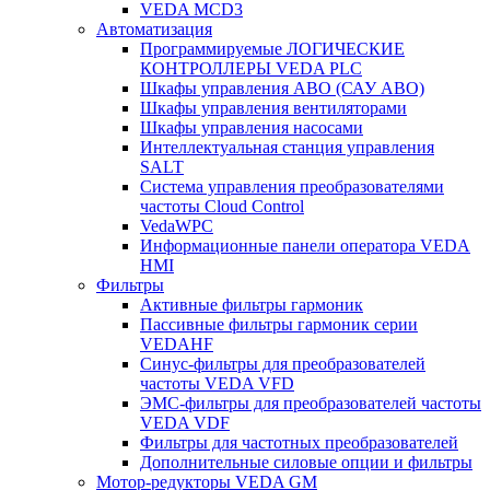
VEDA MCD3
Автоматизация
Программируемые ЛОГИЧЕСКИЕ
КОНТРОЛЛЕРЫ VEDA PLC
Шкафы управления АВО (САУ АВО)
Шкафы управления вентиляторами
Шкафы управления насосами
Интеллектуальная станция управления
SALT
Система управления преобразователями
частоты Cloud Control
VedaWPC
Информационные панели оператора VEDA
HMI
Фильтры
Активные фильтры гармоник
Пассивные фильтры гармоник серии
VEDAHF
Синус-фильтры для преобразователей
частоты VEDA VFD
ЭМС-фильтры для преобразователей частоты
VEDA VDF
Фильтры для частотных преобразователей
Дополнительные силовые опции и фильтры
Мотор-редукторы VEDA GM