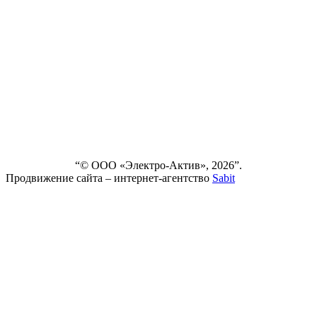
СЕРВИС
НОВОСТИ
ДОСТАВКА
И ОПЛАТА
ВЫПОЛНЕННЫЕ
ПРОЕКТЫ
КОНТАКТЫ
“© ООО «Электро-Актив», 2026”.
Продвижение сайта – интернет-агентство
Sabit