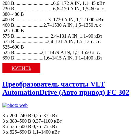
208 В................................6,6–172 A IN, 1,1–45 кВт
230 В................................6,6–170 A IN, 1,5–60 л. с.
380–480 В
400 В............................3–1720 A IN, 1,1–1000 кВт
460 В........................2,7–1530 A IN, 1,5–1350 л. с.
525–600 В
575 В............................. 2,4–131 A IN, 1,1–90 кВт
575 В...........................2,4–131 A IN, 1,5–125 л. с.
525–690 В
525 В......................2,1–1479 A IN, 1,5–1550 л. с.
690 В........................1,6–1415 A IN, 1,1–1400 кВт
КУПИТЬ
Преобразователь частоты VLT
AutomationDrive (Авто привод) FC 302
3 x 200–240 В 0,25–37 кВт
3 x 380–500 В 0,37–1100 кВт
3 x 525–600 В 0,75–75 кВт
3 x 525–690 В 1,1–1400 кВт