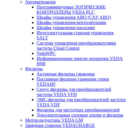
Автоматизация
Программируемые ЛОГИЧЕСКИЕ
КОНТРОЛЛЕРЫ VEDA PLC
Шкафы управления АВО (САУ АВО)
Шкафы управления вентиляторами
Шкафы управления насосами
Интеллектуальная станция управления
SALT
Система управления преобразователями
частоты Cloud Control
VedaWPC
Информационные панели оператора VEDA
HMI
Фильтры
Активные фильтры гармоник
Пассивные фильтры гармоник серии
VEDAHF
Синус-фильтры для преобразователей
частоты VEDA VFD
ЭМС-фильтры для преобразователей частоты
VEDA VDF
Фильтры для частотных преобразователей
Дополнительные силовые опции и фильтры
Мотор-редукторы VEDA GM
Зарядные станции VEDACHARGE