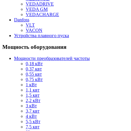
VEDADRIVE
VEDA GM
VEDACHARGE
Danfoss
VLT
VACON
Устройства плавного пуска
Мощность оборудования
Мощности преобразователей частоты
0,18 кВт
0,37 квт
0,55 квт
0,75 кВт
1 кВт
1,1 квт
1,5 квт
2,2 кВт
3 кВт
3,7 квт
4 кВт
5,5 кВт
7,5 квт