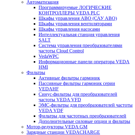
Автоматизация
Программируемые ЛОГИЧЕСКИЕ
КОНТРОЛЛЕРЫ VEDA PLC
Шкафы управления АВО (САУ АВО)
Шкафы управления вентиляторами
Шкафы управления насосами
Интеллектуальная станция управления
SALT
Система управления преобразователями
частоты Cloud Control
VedaWPC
Информационные панели оператора VEDA
HMI
Фильтры
Активные фильтры гармоник
Пассивные фильтры гармоник серии
VEDAHF
Синус-фильтры для преобразователей
частоты VEDA VFD
ЭМС-фильтры для преобразователей частоты
VEDA VDF
Фильтры для частотных преобразователей
Дополнительные силовые опции и фильтры
Мотор-редукторы VEDA GM
Зарядные станции VEDACHARGE