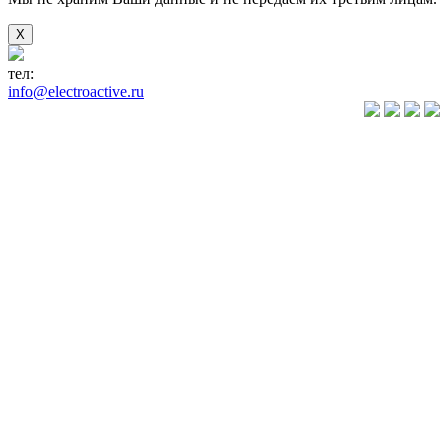
X
тел:
+7(846) 922-89-05
info@electroactive.ru
КАТАЛОГ
Преобразователи
частоты VLT
Преобразователи
частоты
VACON
Преобразователи
частоты
VEDA VFD
Преобразователи
частоты
VEDADRIVE
Устройства